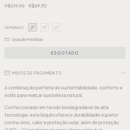
R$219,90
R$69,90
P
M
G
TAMANHO
Guia de medidas
MEIOS DE PAGAMENTO
A combinação perfeita de sustentabilidade, conforto e
estilo para realçar sua beleza natural.
Confeccionado em tecido biodegradável de alta
tecnologia, este biquíni oferece durabilidade superior
contra cloro, calor e proteção solar, além de proteção
UV50+. O top triangular possui bojo removível,