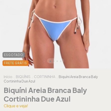
ESGOTADO
FRETE GRÁTIS
Início
.
BIQUÍNIS
.
CORTININHA
.
Biquíni Areia Branca Baly
Cortininha Due Azul
Biquíni Areia Branca Baly
Cortininha Due Azul
Clique e veja!