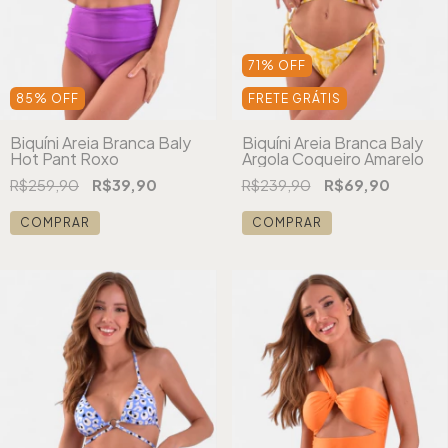
71
%
OFF
85
%
OFF
FRETE GRÁTIS
Biquíni Areia Branca Baly
Biquíni Areia Branca Baly
Hot Pant Roxo
Argola Coqueiro Amarelo
R$259,90
R$39,90
R$239,90
R$69,90
COMPRAR
COMPRAR