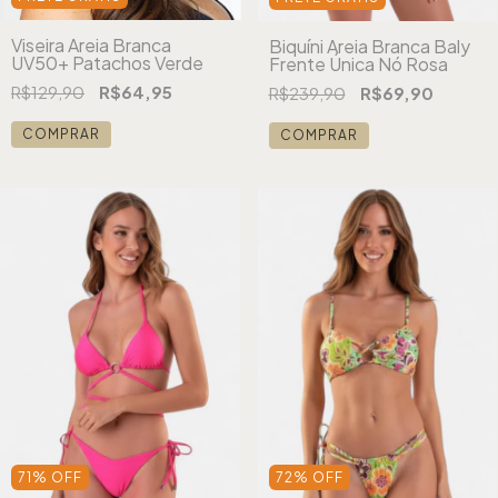
Viseira Areia Branca
Biquíni Areia Branca Baly
UV50+ Patachos Verde
Frente Única Nó Rosa
R$129,90
R$64,95
R$239,90
R$69,90
COMPRAR
COMPRAR
71
%
OFF
72
%
OFF