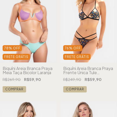
78
%
OFF
76
%
OFF
FRETE GRÁTIS
FRETE GRÁTIS
Biquíni Areia Branca Praya
Biquíni Areia Branca Praya
Meia Taça Bicolor Laranja
Frente Única Tule
Estampado Preto
R$269,90
R$59,90
R$249,90
R$59,90
COMPRAR
COMPRAR