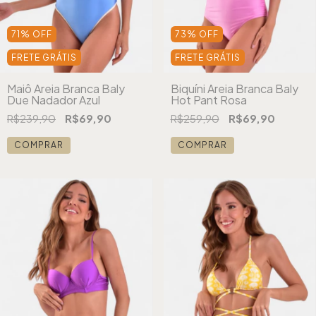
71
%
OFF
73
%
OFF
FRETE GRÁTIS
FRETE GRÁTIS
Maiô Areia Branca Baly
Biquíni Areia Branca Baly
Due Nadador Azul
Hot Pant Rosa
R$239,90
R$69,90
R$259,90
R$69,90
COMPRAR
COMPRAR