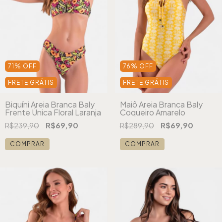
71
%
OFF
76
%
OFF
FRETE GRÁTIS
FRETE GRÁTIS
Biquíni Areia Branca Baly
Maiô Areia Branca Baly
Frente Única Floral Laranja
Coqueiro Amarelo
R$239,90
R$69,90
R$289,90
R$69,90
COMPRAR
COMPRAR