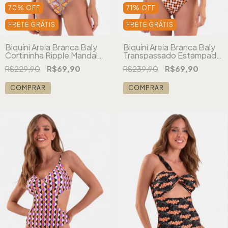
70
%
OFF
71
%
OFF
FRETE GRÁTIS
FRETE GRÁTIS
Biquíni Areia Branca Baly
Biquíni Areia Branca Baly
Cortininha Ripple Mandala
Transpassado Estampado
Laranja
Laranja
R$229,90
R$69,90
R$239,90
R$69,90
COMPRAR
COMPRAR