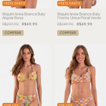
FRETE GRÁTIS
FRETE GRÁTIS
Biquíni Areia Branca Baly
Biquíni Areia Branca Baly
Argola Rosa
Frente Única Floral Verde
R$239,90
R$69,90
R$249,90
R$69,90
COMPRAR
COMPRAR
70
%
OFF
71
%
OFF