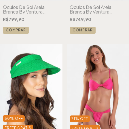
Óculos De Sol Areia
Óculos De Sol Areia
Branca By Ventura
Branca By Ventura
London Cristal
London Ambar
R$799,90
R$749,90
COMPRAR
COMPRAR
50
%
OFF
71
%
OFF
FRETE GRÁTIS
FRETE GRÁTIS