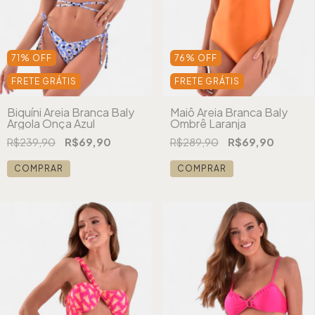
71
%
OFF
76
%
OFF
FRETE GRÁTIS
FRETE GRÁTIS
Biquíni Areia Branca Baly
Maiô Areia Branca Baly
Argola Onça Azul
Ombrê Laranja
R$239,90
R$69,90
R$289,90
R$69,90
COMPRAR
COMPRAR