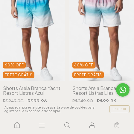
60
%
OFF
60
%
OFF
FRETE GRÁTIS
FRETE GRÁTIS
Shorts Areia Branca Yacht
Shorts Areia Branca Yacht
Resort Listras Azul
Resort Listras Lilas
R$249,90
R$99,96
R$249,90
R$99,96
Ao navegar por este site
você aceita o uso de cookies
para
ENTENDI
agilizar a sua experiência de compra.
COMPRAR
COMPRAR
0