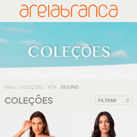
Início
.
COLEÇÕES
.
VITA
.
BIQUÍNIS
COLEÇÕES
FILTRAR