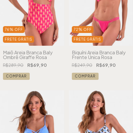
76
%
OFF
72
%
OFF
FRETE GRÁTIS
FRETE GRÁTIS
Maiô Areia Branca Baly
Biquíni Areia Branca Baly
Ombrê Giraffe Rosa
Frente Única Rosa
R$289,90
R$69,90
R$249,90
R$69,90
COMPRAR
COMPRAR