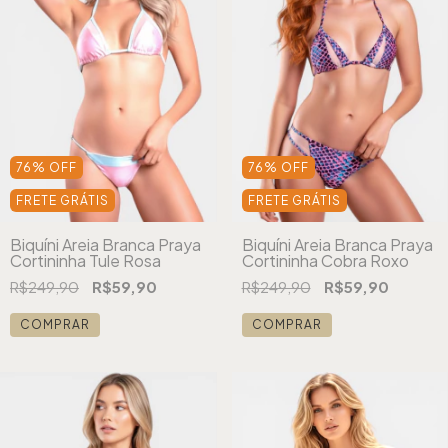
76
%
OFF
76
%
OFF
FRETE GRÁTIS
FRETE GRÁTIS
Biquíni Areia Branca Praya
Biquíni Areia Branca Praya
Cortininha Tule Rosa
Cortininha Cobra Roxo
R$249,90
R$59,90
R$249,90
R$59,90
COMPRAR
COMPRAR