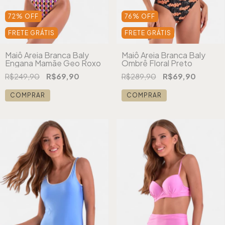
72
%
OFF
76
%
OFF
FRETE GRÁTIS
FRETE GRÁTIS
Maiô Areia Branca Baly
Maiô Areia Branca Baly
Engana Mamãe Geo Roxo
Ombrê Floral Preto
R$249,90
R$69,90
R$289,90
R$69,90
COMPRAR
COMPRAR