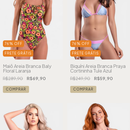
76
%
OFF
76
%
OFF
FRETE GRÁTIS
FRETE GRÁTIS
Maiô Areia Branca Baly
Biquíni Areia Branca Praya
Floral Laranja
Cortininha Tule Azul
R$289,90
R$69,90
R$249,90
R$59,90
COMPRAR
COMPRAR