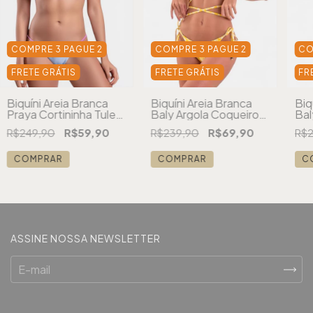
COMPRE 3 PAGUE 2
COMPRE 3 PAGUE 2
CO
FRETE GRÁTIS
FRETE GRÁTIS
FR
Biquíni Areia Branca
Biquíni Areia Branca
Biq
Praya Cortininha Tule
Baly Argola Coqueiro
Bal
Azul
Amarelo
Flo
R$249,90
R$59,90
R$239,90
R$69,90
R$2
COMPRAR
COMPRAR
C
ASSINE NOSSA NEWSLETTER