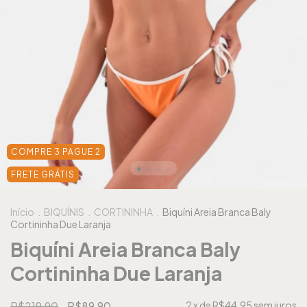
COMPRE 3 PAGUE 2
FRETE GRÁTIS
Início
.
BIQUÍNIS
.
CORTININHA
.
Biquíni Areia Branca Baly
Cortininha Due Laranja
Biquíni Areia Branca Baly
Cortininha Due Laranja
R$219,90
R$89,90
2
x de
R$44,95
sem juros