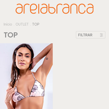
Início
.
OUTLET
.
TOP
TOP
FILTRAR