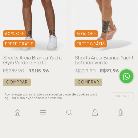
60
%
OFF
60
%
OFF
FRETE GRÁTIS
FRETE GRÁTIS
Shorts Areia Branca Yacht
Shorts Areia Branca Yacht
Gym Verde e Preto
Listrado Verde
R$289,90
R$115,96
R$229,90
R$91,96
COMPRAR
COMPRAR
Ao navegar por este site
você aceita o uso de cookies
para
ENTENDI
agilizar a sua experiência de compra.
0