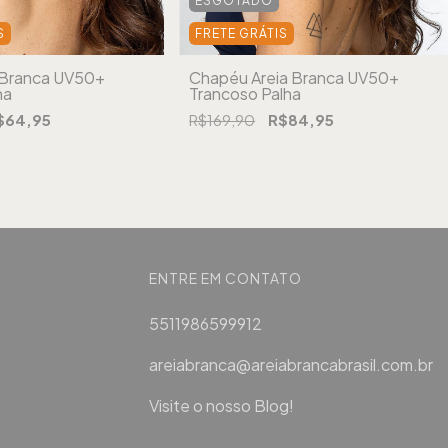
ESGOTADO
S
FRETE GRÁTIS
a Branca UV50+
Chapéu Areia Branca UV50+
ha
Trancoso Palha
$64,95
R$169,90
R$84,95
ENTRE EM CONTATO
5511986599912
areiabranca@areiabrancabrasil.com.br
Visite o nosso Blog!