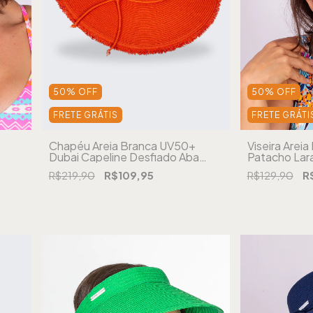
50
%
OFF
50
%
OFF
FRETE GRÁTIS
FRETE GRÁTI
Chapéu Areia Branca UV50+
Viseira Arei
Dubai Capeline Desfiado Aba
Patacho Lar
Larga Laranja
R$219,90
R$109,95
R$129,90
R