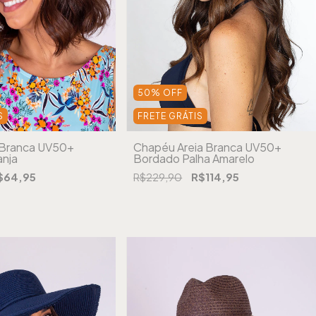
50
%
OFF
S
FRETE GRÁTIS
a Branca UV50+
Chapéu Areia Branca UV50+
anja
Bordado Palha Amarelo
$64,95
R$229,90
R$114,95