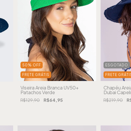
50
%
OFF
ESGOTADO
FRETE GRÁTIS
FRETE GRÁTI
Viseira Areia Branca UV50+
Chapéu Arei
Patachos Verde
Dubai Capel
Larga Azul
R$129,90
R$64,95
R$219,90
R