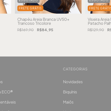
ESGOTADO
ESGOTADO
FRETE GRÁTIS
FRETE GRÁTI
Chapéu Areia Branca UV50+
Viseira Arei
Trancoso Tricolore
Patacho Pal
R$169,90
R$84,95
R$129,90
R
CATEGORIAS
os
Novidades
ca ECO®
Biquínis
entáveis
Maiôs