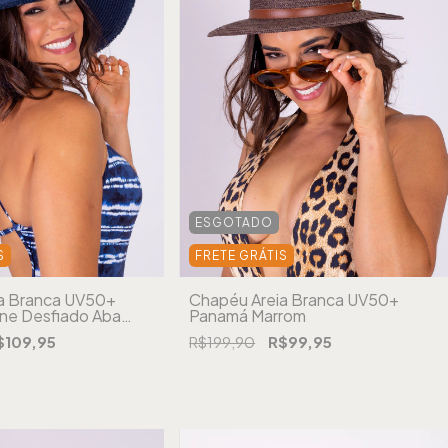
ESGOTADO
S
FRETE GRÁTIS
a Branca UV50+
Chapéu Areia Branca UV50+
ine Desfiado Aba
Panamá Marrom
$109,95
R$199,90
R$99,95