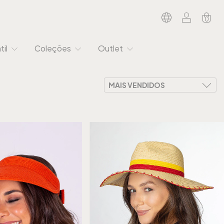
0
til
Coleções
Outlet