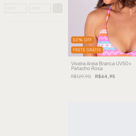
50
%
OFF
FRETE GRÁTIS
Viseira Areia Branca UV50+
Patacho Rosa
R$129,90
R$64,95