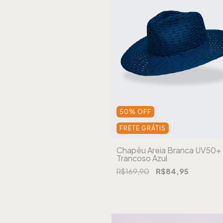
50
%
OFF
FRETE GRÁTIS
Chapéu Areia Branca UV50+
Trancoso Azul
R$169,90
R$84,95