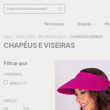
Novidades
Biquínis
Ma
Início
.
COLEÇÕES
.
BIO VERÃO 2025
.
CHAPÉUS E VISEIRAS
CHAPÉUS E VISEIRAS
Filtrar por
TAMANHO
único
(20)
PREÇO
DE
ATÉ