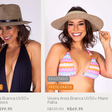
ESGOTADO
S
FRETE GRÁTIS
a Branca UV50+
Viseira Areia Branca UV50+ Miami
lore
Palha
$99,95
R$139,90
R$69,95