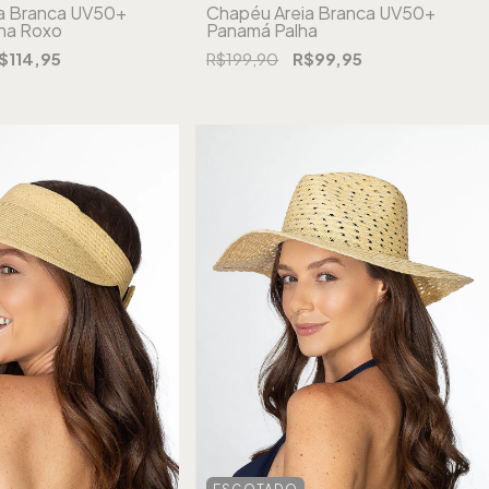
a Branca UV50+
Chapéu Areia Branca UV50+
ha Roxo
Panamá Palha
$114,95
R$199,90
R$99,95