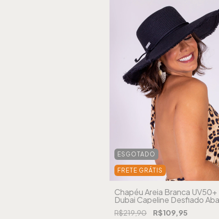
ESGOTADO
FRETE GRÁTIS
Chapéu Areia Branca UV50+
Dubai Capeline Desfiado Ab
Larga Preto
R$219,90
R$109,95