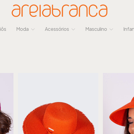
iôs
Moda
Acessórios
Masculino
Infan