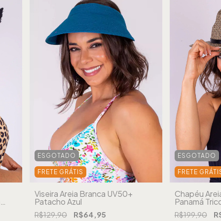
ESGOTADO
ESGOTADO
FRETE GRÁTIS
FRETE GRÁTI
Viseira Areia Branca UV50+
Chapéu Arei
a
Patacho Azul
Panamá Trico
R$129,90
R$64,95
R$199,90
R