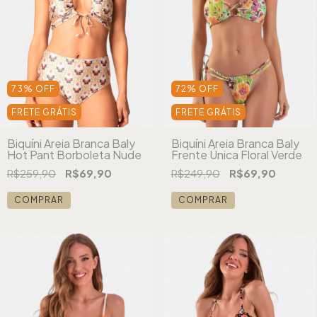
73
%
OFF
72
%
OFF
FRETE GRÁTIS
FRETE GRÁTIS
Biquíni Areia Branca Baly
Biquíni Areia Branca Baly
Hot Pant Borboleta Nude
Frente Única Floral Verde
R$259,90
R$69,90
R$249,90
R$69,90
COMPRAR
COMPRAR