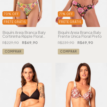
70
%
OFF
71
%
OFF
FRETE GRÁTIS
FRETE GRÁTIS
Biquíni Areia Branca Baly
Biquíni Areia Branca Baly
Cortininha Ripple Floral
Frente Única Floral Preto
Verde
R$229,90
R$69,90
R$239,90
R$69,90
COMPRAR
COMPRAR