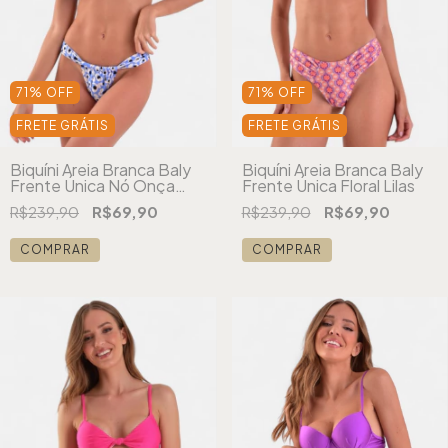
71
%
OFF
71
%
OFF
FRETE GRÁTIS
FRETE GRÁTIS
Biquíni Areia Branca Baly
Biquíni Areia Branca Baly
Frente Única Nó Onça
Frente Única Floral Lilas
Azul
R$239,90
R$69,90
R$239,90
R$69,90
COMPRAR
COMPRAR