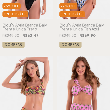
75
%
OFF
72
%
OFF
FRETE GRÁTIS
FRETE GRÁTIS
Biquíni Areia Branca Baly
Biquíni Areia Branca Baly
Frente Única Preto
Frente Única Fish Azul
R$249,90
R$62,47
R$249,90
R$69,90
COMPRAR
COMPRAR