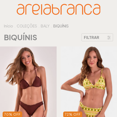
Início
.
COLEÇÕES
.
BALY
.
BIQUÍNIS
BIQUÍNIS
FILTRAR
70
%
OFF
72
%
OFF