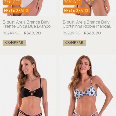
72
%
OFF
70
%
OFF
FRETE GRÁTIS
FRETE GRÁTIS
Biquíni Areia Branca Baly
Biquíni Areia Branca Baly
Frente Única Due Branco
Cortininha Ripple Mandala
Laranja
R$249,90
R$69,90
R$229,90
R$69,90
COMPRAR
COMPRAR