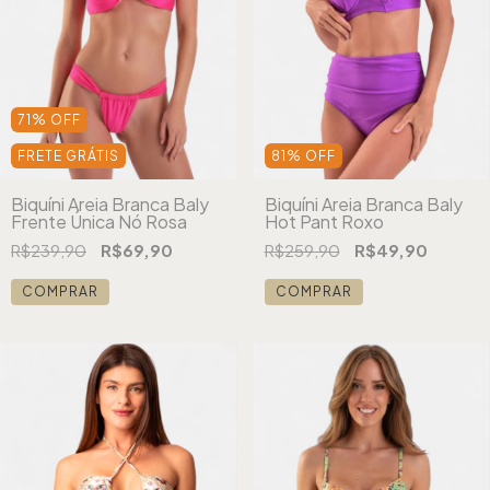
71
%
OFF
FRETE GRÁTIS
81
%
OFF
Biquíni Areia Branca Baly
Biquíni Areia Branca Baly
Frente Única Nó Rosa
Hot Pant Roxo
R$239,90
R$69,90
R$259,90
R$49,90
COMPRAR
COMPRAR