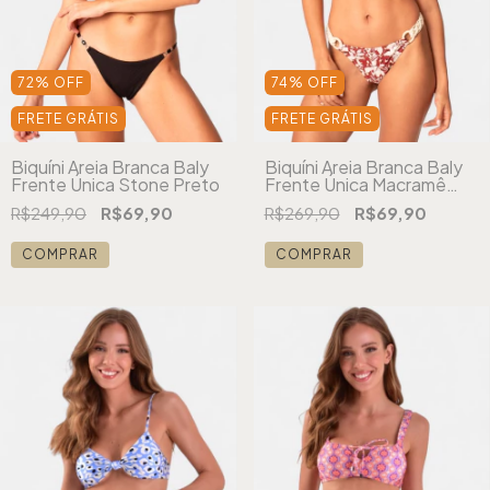
72
%
OFF
74
%
OFF
FRETE GRÁTIS
FRETE GRÁTIS
Biquíni Areia Branca Baly
Biquíni Areia Branca Baly
Frente Única Stone Preto
Frente Única Macramê
Vermelho
R$249,90
R$69,90
R$269,90
R$69,90
COMPRAR
COMPRAR