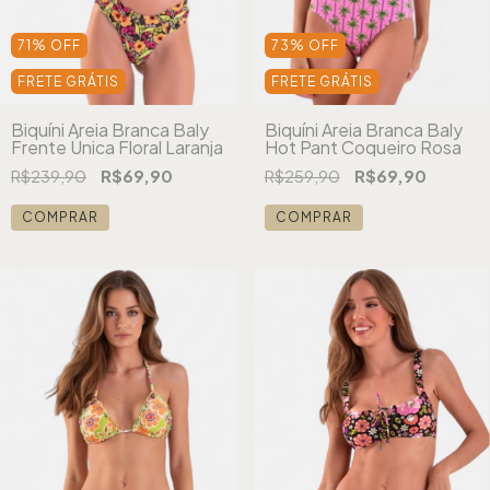
71
%
OFF
73
%
OFF
FRETE GRÁTIS
FRETE GRÁTIS
Biquíni Areia Branca Baly
Biquíni Areia Branca Baly
Frente Única Floral Laranja
Hot Pant Coqueiro Rosa
R$239,90
R$69,90
R$259,90
R$69,90
COMPRAR
COMPRAR