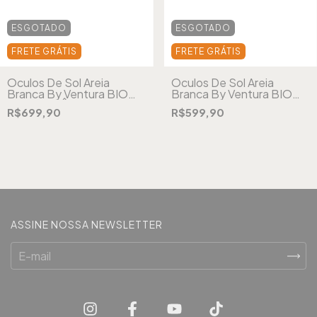
ESGOTADO
ESGOTADO
FRETE GRÁTIS
FRETE GRÁTIS
Óculos De Sol Areia
Óculos De Sol Areia
Branca By Ventura BIO
Branca By Ventura BIO
Sardegna Âmbar
Mônaco Tartaruga
R$699,90
R$599,90
ASSINE NOSSA NEWSLETTER