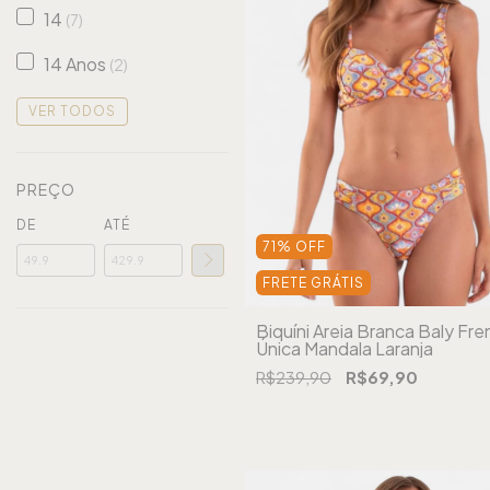
14
(7)
14 Anos
(2)
VER TODOS
PREÇO
DE
ATÉ
71
%
OFF
FRETE GRÁTIS
Biquíni Areia Branca Baly Fre
Única Mandala Laranja
R$239,90
R$69,90