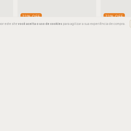
72
%
OFF
72
%
OFF
or este site
você aceita o uso de cookies
para agilizar a sua experiência de compra.
FRETE GRÁTIS
FRETE GRÁTI
nte
Biquíni Areia Branca Baly Frente
Biquíni Arei
Única Azul
Única Fish Az
R$249,90
R$69,90
R$249,90
R