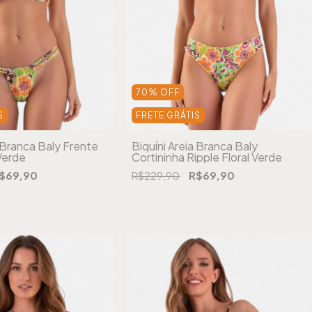
70
%
OFF
S
FRETE GRÁTIS
a Branca Baly Frente
Biquíni Areia Branca Baly
 Verde
Cortininha Ripple Floral Verde
$69,90
R$229,90
R$69,90