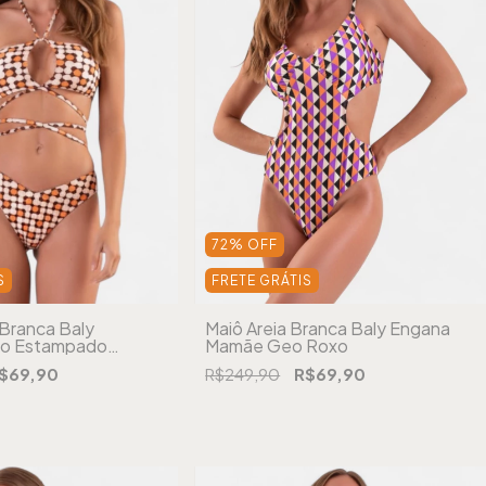
72
%
OFF
S
FRETE GRÁTIS
 Branca Baly
Maiô Areia Branca Baly Engana
do Estampado
Mamãe Geo Roxo
$69,90
R$249,90
R$69,90