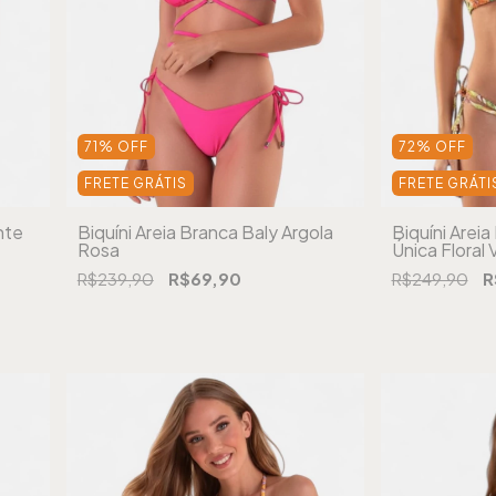
71
%
OFF
72
%
OFF
FRETE GRÁTIS
FRETE GRÁTI
nte
Biquíni Areia Branca Baly Argola
Biquíni Arei
Rosa
Única Floral
R$239,90
R$69,90
R$249,90
R