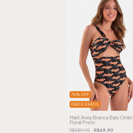
76
%
OFF
FRETE GRÁTIS
Maiô Areia Branca Baly Omb
Floral Preto
R$289,90
R$69,90