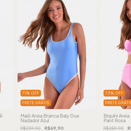
71
%
OFF
73
%
OFF
FRETE GRÁTIS
FRETE GRÁTI
rê
Maiô Areia Branca Baly Due
Biquíni Arei
Nadador Azul
Pant Rosa
R$239,90
R$69,90
R$259,90
R