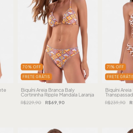
70
%
OFF
71
%
OFF
FRETE GRÁTIS
FRETE GRÁTI
nte
Biquíni Areia Branca Baly
Biquíni Areia
Cortininha Ripple Mandala Laranja
Transpassa
Laranja
R$229,90
R$69,90
R$239,90
R