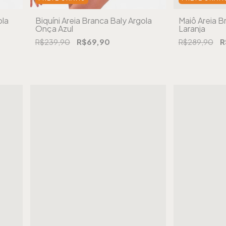
ola
Biquíni Areia Branca Baly Argola
Maiô Areia 
Onça Azul
Laranja
R$239,90
R$69,90
R$289,90
R