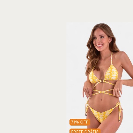
71
%
OFF
FRETE GRÁTIS