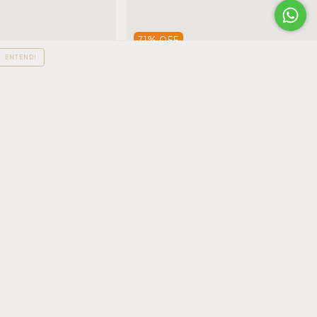
71
%
OFF
ENTENDI
S
FRETE GRÁTIS
a Branca Baly Frente
Biquíni Areia Branca Baly Frente
ul
Única Floral Laranja
$69,90
R$239,90
R$69,90