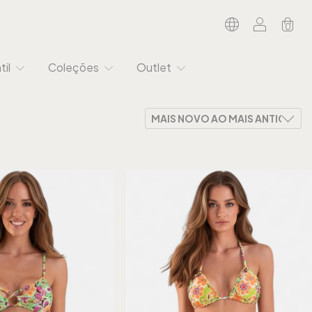
0
til
Coleções
Outlet