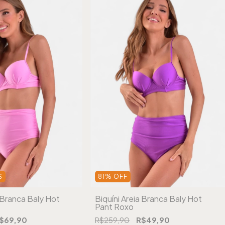
S
81
%
OFF
a Branca Baly Hot
Biquíni Areia Branca Baly Hot
Pant Roxo
$69,90
R$259,90
R$49,90