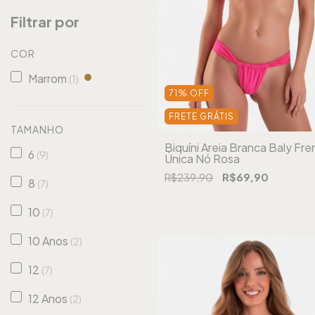
Filtrar por
COR
Marrom
(1)
71
%
OFF
FRETE GRÁTIS
TAMANHO
Biquíni Areia Branca Baly Fre
6
(9)
Única Nó Rosa
R$239,90
R$69,90
8
(7)
10
(7)
10 Anos
(2)
12
(7)
12 Anos
(2)