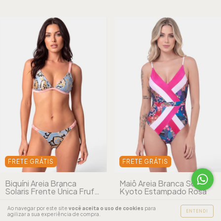
FRETE GRÁTIS
FRETE GRÁTIS
Biquíni Areia Branca
Maiô Areia Branca Solaris
Solaris Frente Única Frufru
Kyoto Estampado Rosa
Azul
R$259,90
R$269,90
Ao navegar por este site
você aceita o uso de cookies
para
ENTENDI
agilizar a sua experiência de compra.