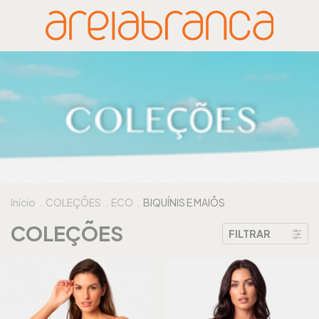
Início
.
COLEÇÕES
.
ECO
.
BIQUÍNIS E MAIÔS
COLEÇÕES
FILTRAR