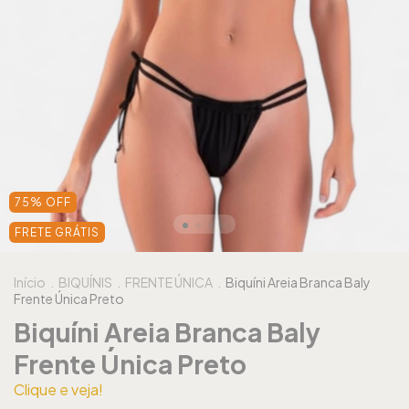
75
%
OFF
FRETE GRÁTIS
Início
.
BIQUÍNIS
.
FRENTE ÚNICA
.
Biquíni Areia Branca Baly
Frente Única Preto
Biquíni Areia Branca Baly
Frente Única Preto
Clique e veja!