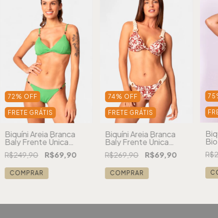
75
72
%
OFF
74
%
OFF
FR
FRETE GRÁTIS
FRETE GRÁTIS
Biq
Biquíni Areia Branca
Biquíni Areia Branca
Bio
Baly Frente Única
Baly Frente Única
Es
Stone Verde
Macramê Vermelho
R$2
R$249,90
R$69,90
R$269,90
R$69,90
C
COMPRAR
COMPRAR