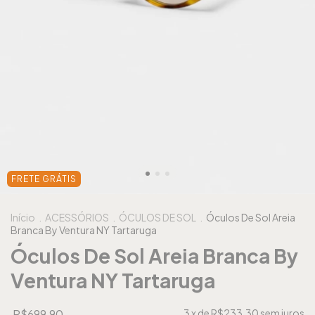
FRETE GRÁTIS
Início
.
ACESSÓRIOS
.
ÓCULOS DE SOL
.
Óculos De Sol Areia
Branca By Ventura NY Tartaruga
Óculos De Sol Areia Branca By
Ventura NY Tartaruga
R$699,90
3
x de
R$233,30
sem juros