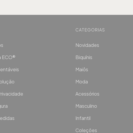
CATEGORIAS
os
Novidades
ca ECO®
Biquínis
entáveis
Maiôs
volução
Moda
Privacidade
Acessórios
ura
Masculino
Medidas
Infantil
Coleções