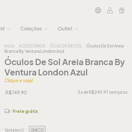
0
til
Coleções
Outlet
Início
.
ACESSÓRIOS
.
ÓCULOS DE SOL
.
Óculos De Sol Areia
Branca By Ventura London Azul
Óculos De Sol Areia Branca By
Ventura London Azul
Clique e veja!
R$749,90
3
x de
R$249,97
sem juros
Frete grátis
ÚNICO
TAMANHO