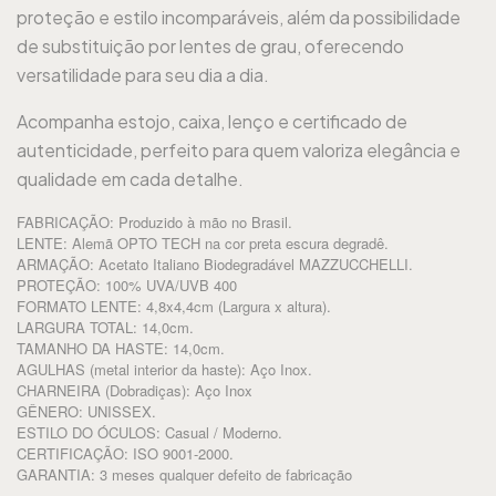
proteção e estilo incomparáveis, além da possibilidade
de substituição por lentes de grau, oferecendo
versatilidade para seu dia a dia.
Acompanha estojo, caixa, lenço e certificado de
autenticidade, perfeito para quem valoriza elegância e
qualidade em cada detalhe.
FABRICAÇÃO: Produzido à mão no Brasil.
LENTE: Alemã OPTO TECH na cor preta escura degradê.
ARMAÇÃO: Acetato Italiano Biodegradável MAZZUCCHELLI.
PROTEÇÃO: 100% UVA/UVB 400
FORMATO LENTE: 4,8x4,4cm (Largura x altura).
LARGURA TOTAL: 14,0cm.
TAMANHO DA HASTE: 14,0cm.
AGULHAS (metal interior da haste): Aço Inox.
CHARNEIRA (Dobradiças): Aço Inox
GÊNERO: UNISSEX.
ESTILO DO ÓCULOS: Casual / Moderno.
CERTIFICAÇÃO: ISO 9001-2000.
GARANTIA: 3 meses qualquer defeito de fabricação