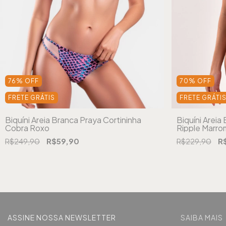
76
%
OFF
70
%
OFF
FRETE GRÁTIS
FRETE GRÁTI
Biquíni Areia Branca Praya Cortininha
Biquíni Areia
Cobra Roxo
Ripple Marro
R$249,90
R$59,90
R$229,90
R
ASSINE NOSSA NEWSLETTER
SAIBA MAIS