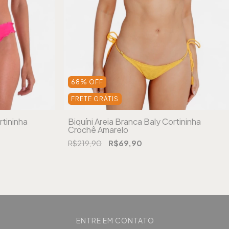
68
%
OFF
FRETE GRÁTIS
rtininha
Biquíni Areia Branca Baly Cortininha
Crochê Amarelo
R$219,90
R$69,90
ENTRE EM CONTATO