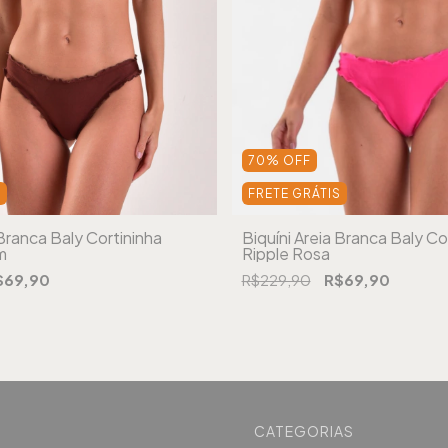
70
%
OFF
S
FRETE GRÁTIS
 Branca Baly Cortininha
Biquíni Areia Branca Baly Co
m
Ripple Rosa
$69,90
R$229,90
R$69,90
CATEGORIAS