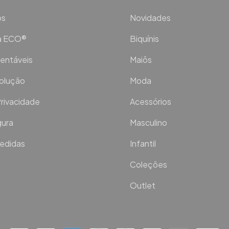
os
Novidades
ca ECO®
Biquínis
entáveis
Maiôs
volução
Moda
Privacidade
Acessórios
ura
Masculino
Medidas
Infantil
Coleções
Outlet