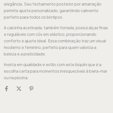
elegância. Seu fechamento posterior por amarração
permite ajuste personalizado, garantindo caimento
perfeito para todos os biotipos.
A calcinha acetinada, também forrada, possui alças finas
e reguláveis com cós em elástico, proporcionando
conforto e ajuste ideal. Essa combinação traz um visual
moderno e feminino, perfeito para quem valoriza a
beleza e a praticidade.
Invista em qualidade e estilo com este biquíni que é a
escolha certa para momentos inesquecíveis à beira-mar
ou na piscina.