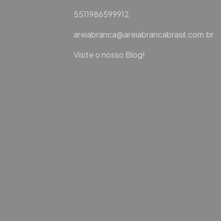
5511986599912
areiabranca@areiabrancabrasil.com.br
Visite o nosso Blog!