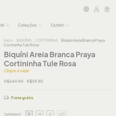
0
til
Coleções
Outlet
Início
.
BIQUÍNIS
.
CORTININHA
.
Biquíni Areia Branca Praya
Cortininha Tule Rosa
Biquíni Areia Branca Praya
Cortininha Tule Rosa
Clique e veja!
R$249,90
R$59,90
Frete grátis
P
M
G
GG
TAMANHO