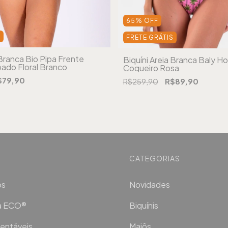
65
%
OFF
S
FRETE GRÁTIS
 Branca Bio Pipa Frente
Biquíni Areia Branca Baly H
ado Floral Branco
Coqueiro Rosa
$79,90
R$259,90
R$89,90
CATEGORIAS
os
Novidades
ca ECO®
Biquínis
entáveis
Maiôs