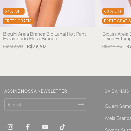
67
%
OFF
68
%
OFF
FRETE GRÁTIS
FRETE GRÁTI
Biquíni Areia Branca Bio Lanai Hot Pant
Biquíni Areia
Estampado Floral Branco
Única Estamp
R$239,90
R$79,90
R$249,90
R
ASSINE NOSSA NEWSLETTER
SAIBA MAIS
Quem Som
Areia Bran
Somos Sust