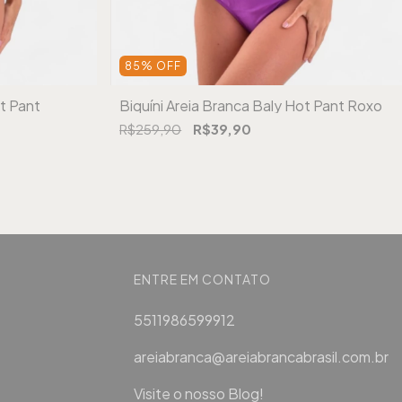
85
%
OFF
ot Pant
Biquíni Areia Branca Baly Hot Pant Roxo
R$259,90
R$39,90
ENTRE EM CONTATO
5511986599912
areiabranca@areiabrancabrasil.com.br
Visite o nosso Blog!