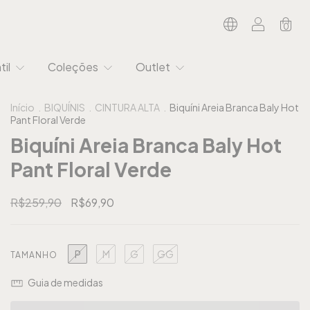
0
til
Coleções
Outlet
Início
.
BIQUÍNIS
.
CINTURA ALTA
.
Biquíni Areia Branca Baly Hot
Pant Floral Verde
Biquíni Areia Branca Baly Hot
Pant Floral Verde
R$259,90
R$69,90
P
M
G
GG
TAMANHO
Guia de medidas