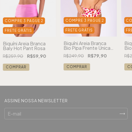
COMPRE 3 PAGUE 2
CO
COMPRE 3 PAGUE 2
FRETE GRÁTIS
FR
FRETE GRÁTIS
Biquíni Areia Branca
Biq
Biquíni Areia Branca
Bio Pipa Frente Única
Bio
Baly Hot Pant Rosa
Estampado Vermelho
Est
R$249,90
R$79,90
R$2
R$259,90
R$59,90
Br
COMPRAR
C
COMPRAR
ASSINE NOSSA NEWSLETTER