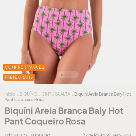
COMPRE 3 PAGUE 2
FRETE GRÁTIS
Início
.
BIQUÍNIS
.
CINTURA ALTA
.
Biquíni Areia Branca Baly Hot
Pant Coqueiro Rosa
Biquíni Areia Branca Baly Hot
Pant Coqueiro Rosa
R$259,90
R$89,90
2
x de
R$44,95
sem juros