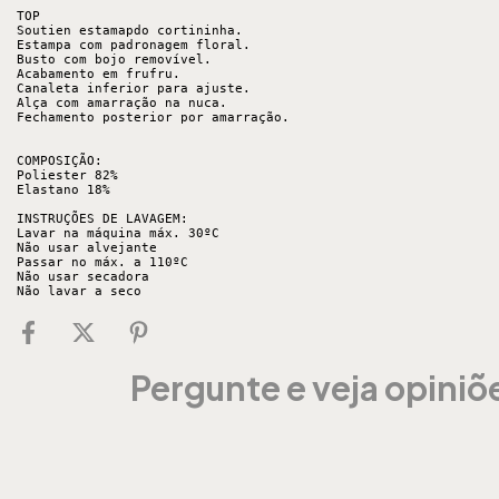
TOP 

Soutien estamapdo cortininha.

Estampa com padronagem floral.

Busto com bojo removível. 

Acabamento em frufru.

Canaleta inferior para ajuste. 

Alça com amarração na nuca. 

Fechamento posterior por amarração. 

COMPOSIÇÃO: 

Poliester 82% 

Elastano 18% 

INSTRUÇÕES DE LAVAGEM: 

Lavar na máquina máx. 30ºC 

Não usar alvejante 

Passar no máx. a 110ºC 

Não usar secadora 

Não lavar a seco
Pergunte e veja opini