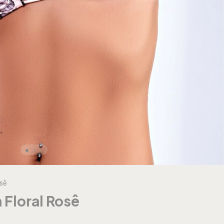
osê
 Floral Rosê