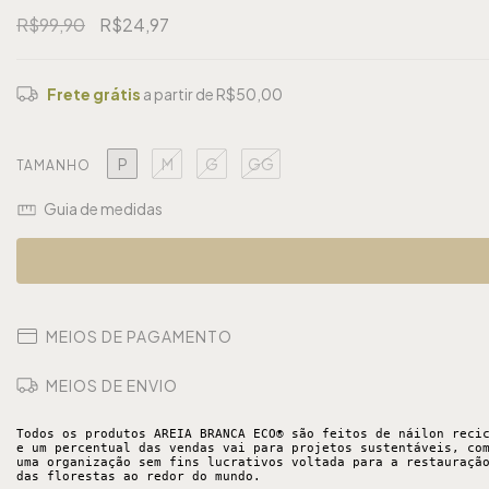
R$99,90
R$24,97
Frete grátis
a partir de
R$50,00
P
M
G
GG
TAMANHO
Guia de medidas
MEIOS DE PAGAMENTO
MEIOS DE ENVIO
Todos os produtos AREIA BRANCA ECO® são feitos de náilon recic
e um percentual das vendas vai para projetos sustentáveis, com
uma organização sem fins lucrativos voltada para a restauração
das florestas ao redor do mundo.