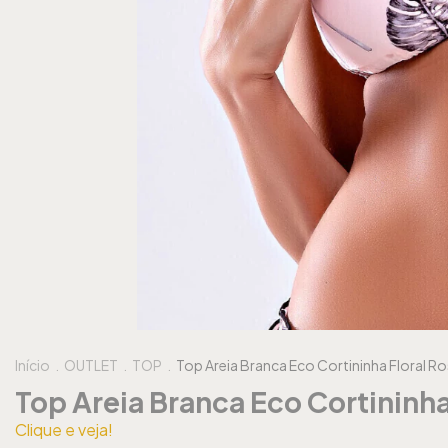
Início
.
OUTLET
.
TOP
.
Top Areia Branca Eco Cortininha Floral R
Top Areia Branca Eco Cortininha
Clique e veja!