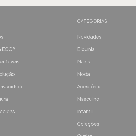
CATEGORIAS
os
Novidades
ca ECO®
Biquínis
entáveis
Maiôs
volução
Moda
Privacidade
Acessórios
ura
Masculino
Medidas
Infantil
Coleções