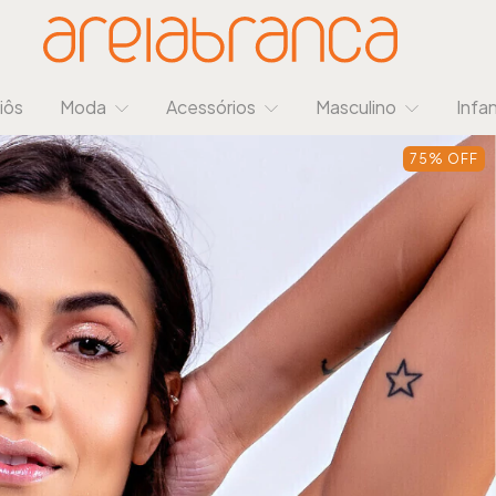
iôs
Moda
Acessórios
Masculino
Infan
75
%
OFF