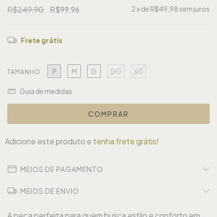
R$249,90
R$99,96
2
x de
R$49,98
sem juros
Frete grátis
P
M
G
GG
XG
TAMANHO
Guia de medidas
Adicione este produto e
tenha frete grátis!
MEIOS DE PAGAMENTO
MEIOS DE ENVIO
A peça perfeita para quem busca estilo e conforto em