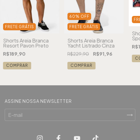
60
%
OFF
FR
FRETE GRÁTIS
FRETE GRÁTIS
Sho
Spo
Shorts Areia Branca
Shorts Areia Branca
Resort Pavon Preto
Yacht Listrado Cinza
R$
R$189,90
R$229,90
R$91,96
C
COMPRAR
COMPRAR
ASSINE NOSSA NEWSLETTER