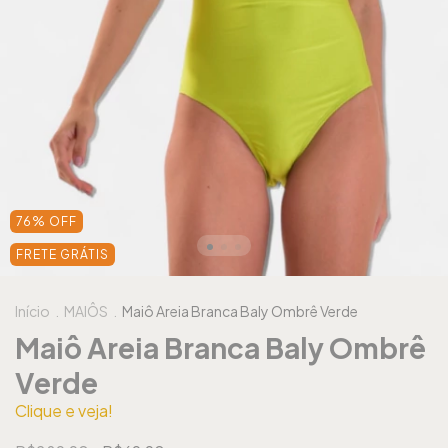
76
%
OFF
FRETE GRÁTIS
Início
.
MAIÔS
.
Maiô Areia Branca Baly Ombrê Verde
Maiô Areia Branca Baly Ombrê
Verde
Clique e veja!