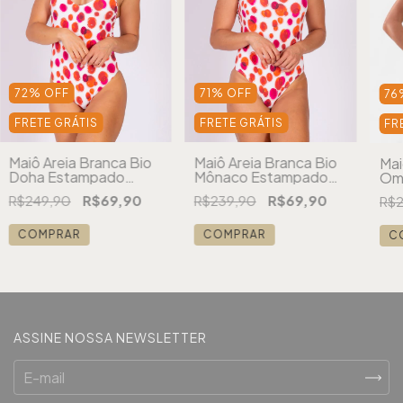
72
%
OFF
71
%
OFF
76
FRETE GRÁTIS
FRETE GRÁTIS
FR
Maiô Areia Branca Bio
Maiô Areia Branca Bio
Mai
Doha Estampado
Mônaco Estampado
Omb
Vermelho
Vermelho
R$249,90
R$69,90
R$239,90
R$69,90
R$2
COMPRAR
COMPRAR
C
ASSINE NOSSA NEWSLETTER