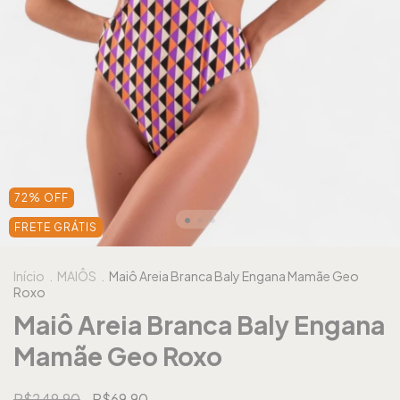
72
%
OFF
FRETE GRÁTIS
Início
.
MAIÔS
.
Maiô Areia Branca Baly Engana Mamãe Geo
Roxo
Maiô Areia Branca Baly Engana
Mamãe Geo Roxo
R$249,90
R$69,90