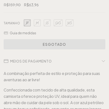
R$159,90
R$63,96
P
M
G
GG
XG
TAMANHO
Guia de medidas
MEIOS DE PAGAMENTO
A combinação perfeita de estilo e proteção para suas
aventuras ao ar livre!
Confeccionada com tecido de alta qualidade, esta
camiseta oferece proteção UV, ideal para quem não
abre mão de cuidar da pele sob o sol. A cor azul petróleo
traz um toque sofisticado, enquanto as mangas longas