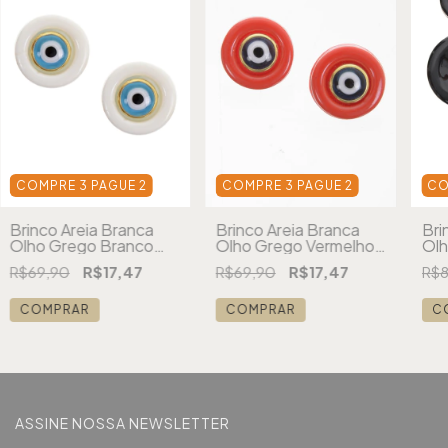
COMPRE 3 PAGUE 2
COMPRE 3 PAGUE 2
CO
Brinco Areia Branca
Brinco Areia Branca
Bri
Olho Grego Branco
Olho Grego Vermelho
Olh
Pequeno
Pequeno
Mé
R$69,90
R$17,47
R$69,90
R$17,47
R$8
COMPRAR
COMPRAR
C
ASSINE NOSSA NEWSLETTER