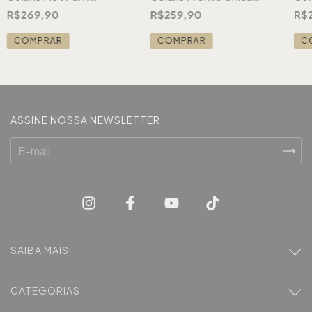
Paisley Laranja
Geo Marrom
Lur
R$269,90
R$259,90
R$
COMPRAR
COMPRAR
C
ASSINE NOSSA NEWSLETTER
SAIBA MAIS
CATEGORIAS