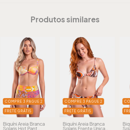
Produtos similares
COMPRE 3 PAGUE 2
COMPRE 3 PAGUE 2
CO
FRETE GRÁTIS
FRETE GRÁTIS
FR
Biquíni Areia Branca
Biquíni Areia Branca
Biq
Solaris Hot Pant
Solaris Frente Única
Sol