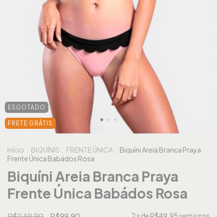
ESGOTADO
FRETE GRÁTIS
Início
.
BIQUÍNIS
.
FRENTE ÚNICA
.
Biquíni Areia Branca Praya
Frente Única Babádos Rosa
Biquíni Areia Branca Praya
Frente Única Babádos Rosa
R$249,90
R$99,90
2
x de
R$49,95
sem juros