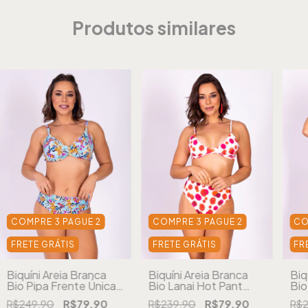
Produtos similares
COMPRE 3 PAGUE 2
COMPRE 3 PAGUE 2
CO
FRETE GRÁTIS
FRETE GRÁTIS
FR
Biquíni Areia Branca
Biquíni Areia Branca
Biq
Bio Pipa Frente Única
Bio Lanai Hot Pant
Bio
Estampado Floral Azul
Estampado Vermelho
Est
R$249,90
R$79,90
R$239,90
R$79,90
R$2