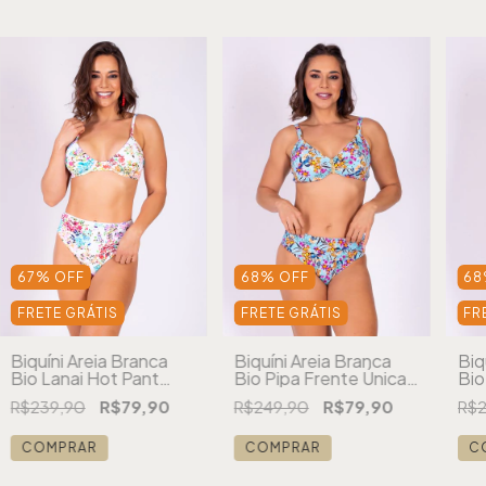
67
%
OFF
68
%
OFF
68
FRETE GRÁTIS
FRETE GRÁTIS
FR
Biquíni Areia Branca
Biquíni Areia Branca
Biq
Bio Lanai Hot Pant
Bio Pipa Frente Única
Bio
Estampado Floral
Estampado Floral Azul
Est
R$239,90
R$79,90
R$249,90
R$79,90
R$2
Branco
Br
COMPRAR
COMPRAR
C