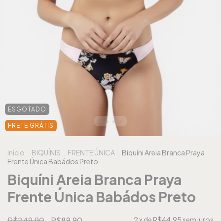
ESGOTADO
FRETE GRÁTIS
Início
.
BIQUÍNIS
.
FRENTE ÚNICA
.
Biquíni Areia Branca Praya
Frente Única Babádos Preto
Biquíni Areia Branca Praya
Frente Única Babádos Preto
R$249,90
R$89,90
2
x de
R$44,95
sem juros