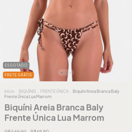
ESGOTADO
FRETE GRÁTIS
Início
.
BIQUÍNIS
.
FRENTE ÚNICA
.
Biquíni Areia Branca Baly
Frente Única Lua Marrom
Biquíni Areia Branca Baly
Frente Única Lua Marrom
R$249,90
R$69,90