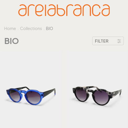
Home
.
Collections
.
BIO
BIO
FILTER