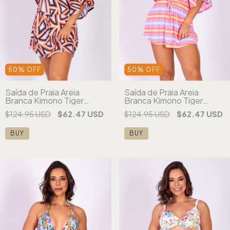
50
%
OFF
50
%
OFF
Saída de Praia Areia
Saída de Praia Areia
Branca Kimono Tiger
Branca Kimono Tiger
Estampada (cópia) (cópia)
Estampada (cópia) (cópia)
$124.95 USD
$62.47 USD
$124.95 USD
$62.47 USD
BUY
BUY