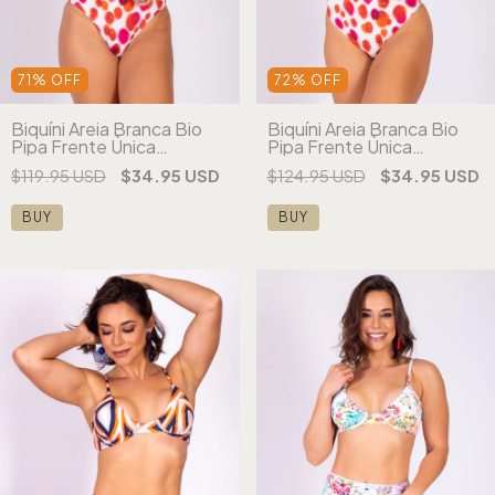
71
%
OFF
72
%
OFF
Biquíni Areia Branca Bio
Biquíni Areia Branca Bio
Pipa Frente Única
Pipa Frente Única
Estampado Vermelho
Estampado Vermelho
$119.95 USD
$34.95 USD
$124.95 USD
$34.95 USD
(cópia) (cópia) (cópia)
(cópia) (cópia) (cópia)
(cópia) (cópia)
(cópia)
BUY
BUY