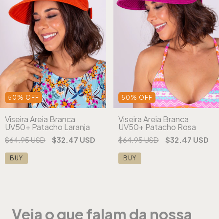
50
%
OFF
50
%
OFF
Viseira Areia Branca
Viseira Areia Branca
UV50+ Patacho Laranja
UV50+ Patacho Rosa
$64.95 USD
$32.47 USD
$64.95 USD
$32.47 USD
BUY
BUY
Veja o que falam da nossa