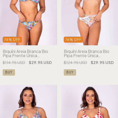
74
%
OFF
76
%
OFF
Biquíni Areia Branca Bio
Biquíni Areia Branca Bio
Pipa Frente Única
Pipa Frente Única
Estampado Vermelho
Estampado Vermelho
$114.95 USD
$29.95 USD
$124.95 USD
$29.95 USD
(cópia) (cópia) (cópia)
(cópia) (cópia)
BUY
BUY