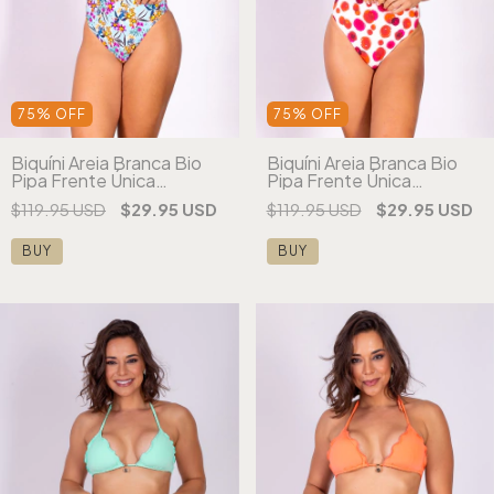
75
%
OFF
75
%
OFF
Biquíni Areia Branca Bio
Biquíni Areia Branca Bio
Pipa Frente Única
Pipa Frente Única
Estampado Vermelho
Estampado Vermelho
$119.95 USD
$29.95 USD
$119.95 USD
$29.95 USD
(cópia) (cópia) (cópia)
(cópia) (cópia) (cópia)
(cópia)
BUY
BUY