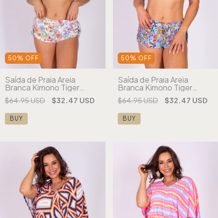
50
%
OFF
50
%
OFF
Saída de Praia Areia
Saída de Praia Areia
Branca Kimono Tiger
Branca Kimono Tiger
Estampada (cópia) (cópia)
Estampada (cópia) (cópia)
$64.95 USD
$32.47 USD
$64.95 USD
$32.47 USD
(cópia) (cópia) (cópia)
(cópia) (cópia) (cópia)
(cópia)
BUY
BUY