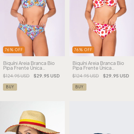
76
%
OFF
76
%
OFF
Biquíni Areia Branca Bio
Biquíni Areia Branca Bio
Pipa Frente Única
Pipa Frente Única
Estampado Vermelho
Estampado Vermelho
$124.95 USD
$29.95 USD
$124.95 USD
$29.95 USD
(cópia)
BUY
BUY