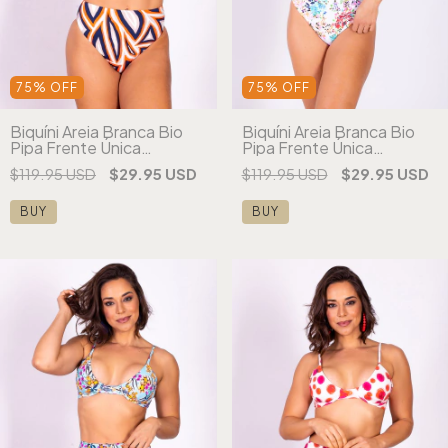
75
%
OFF
75
%
OFF
Biquíni Areia Branca Bio
Biquíni Areia Branca Bio
Pipa Frente Única
Pipa Frente Única
Estampado Vermelho
Estampado Vermelho
$119.95 USD
$29.95 USD
$119.95 USD
$29.95 USD
(cópia) (cópia) (cópia)
(cópia) (cópia) (cópia)
(cópia)
(cópia) (cópia)
BUY
BUY