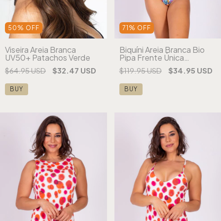
50
%
OFF
71
%
OFF
Viseira Areia Branca
Biquíni Areia Branca Bio
UV50+ Patachos Verde
Pipa Frente Única
Estampado Vermelho
$64.95 USD
$32.47 USD
$119.95 USD
$34.95 USD
(cópia) (cópia) (cópia)
(cópia) (cópia) (cópia)
BUY
BUY