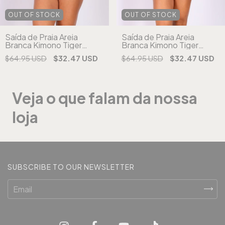
OUT OF STOCK
OUT OF STOCK
Saída de Praia Areia
Saída de Praia Areia
Branca Kimono Tiger
Branca Kimono Tiger
Estampada (cópia) (cópia)
Estampada (cópia) (cópia)
$64.95 USD
$32.47 USD
$64.95 USD
$32.47 USD
(cópia) (cópia)
(cópia) (cópia) (cópia)
Veja o que falam da nossa
loja
SUBSCRIBE TO OUR NEWSLETTER