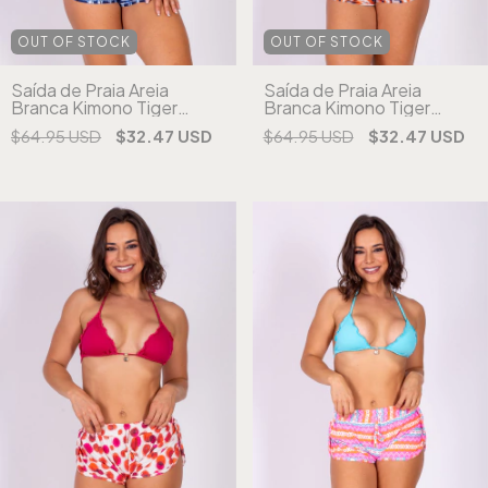
OUT OF STOCK
OUT OF STOCK
Saída de Praia Areia
Saída de Praia Areia
Branca Kimono Tiger
Branca Kimono Tiger
Estampada (cópia) (cópia)
Estampada (cópia) (cópia)
$64.95 USD
$32.47 USD
$64.95 USD
$32.47 USD
(cópia) (cópia) (cópia)
(cópia) (cópia) (cópia)
(cópia)