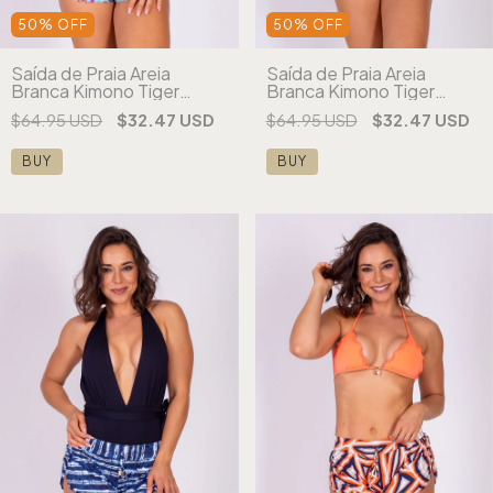
50
%
OFF
50
%
OFF
Saída de Praia Areia
Saída de Praia Areia
Branca Kimono Tiger
Branca Kimono Tiger
Estampada (cópia) (cópia)
Estampada (cópia) (cópia)
$64.95 USD
$32.47 USD
$64.95 USD
$32.47 USD
(cópia) (cópia) (cópia)
(cópia) (cópia) (cópia)
(cópia)
BUY
BUY